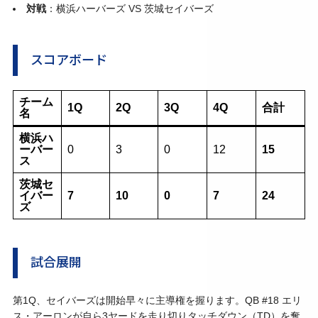
対戦
：横浜ハーバーズ VS 茨城セイバーズ
スコアボード
チーム
1Q
2Q
3Q
4Q
合計
名
横浜ハ
ーバー
0
3
0
12
15
ス
茨城セ
イバー
7
10
0
7
24
ズ
試合展開
第1Q、セイバーズは開始早々に主導権を握ります。QB #18 エリ
ス・アーロンが自ら3ヤードを走り切りタッチダウン（TD）を奪