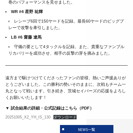
巻のパフォーマンスを見せました。
WR #4 星野 祐輝
レシーブ6回で150ヤードを記録。最長60ヤードのビッグプ
レーで攻撃を牽引しました。
LB #6 齋藤 遼馬
守備の要として4タックルを記録。また、貴重なファンブル
リカバリーを成功させ、相手の反撃の芽を摘みました。
遠方まで駆けつけてくださったファンの皆様、熱いご声援ありが
とうございました。この勝利の勢いそのままに、次戦もチーム一
丸となって戦います。引き続き、茨城セイバーズの応援をよろし
くお願いいたします！
▼ 試合結果の詳細・公式記録はこちら（PDF）
20251005_X2_YH_IS_130
ダウンロード
NEWS一覧